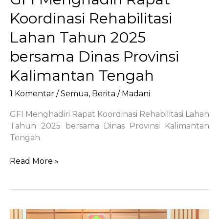
Menanam
Koordinasi Rehabilitasi
Pohon
Nasional
Lahan Tahun 2025
Tahun
2025
bersama Dinas Provinsi
Kalimantan Tengah
1 Komentar
/
Semua
,
Berita
/
Madani
GFI Menghadiri Rapat Koordinasi Rehabilitasi Lahan
Tahun 2025 bersama Dinas Provinsi Kalimantan
Tengah
GFI
Read More »
Menghadiri
Rapat
Koordinasi
Rehabilitasi