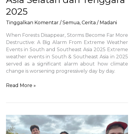
2025
Tinggalkan Komentar
/
Semua
,
Cerita
/
Madani
When Forests Disappear, Storms Become Far More
Destructive: A Big Alarm From Extreme Weather
Events in South and Southeast Asia 2025 Extreme
weather events in South & Southeast Asia in 2025
served as a significant alarm about how climate
change is worsening progressively day by day.
Ketika
Read More »
Hutan
Hilang,
Badai
Menjadi
Jauh
Lebih