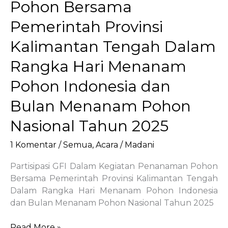
Pohon Bersama
Pemerintah Provinsi
Kalimantan Tengah Dalam
Rangka Hari Menanam
Pohon Indonesia dan
Bulan Menanam Pohon
Nasional Tahun 2025
1 Komentar
/
Semua
,
Acara
/
Madani
Partisipasi GFI Dalam Kegiatan Penanaman Pohon
Bersama Pemerintah Provinsi Kalimantan Tengah
Dalam Rangka Hari Menanam Pohon Indonesia
dan Bulan Menanam Pohon Nasional Tahun 2025
Partisipasi
Read More »