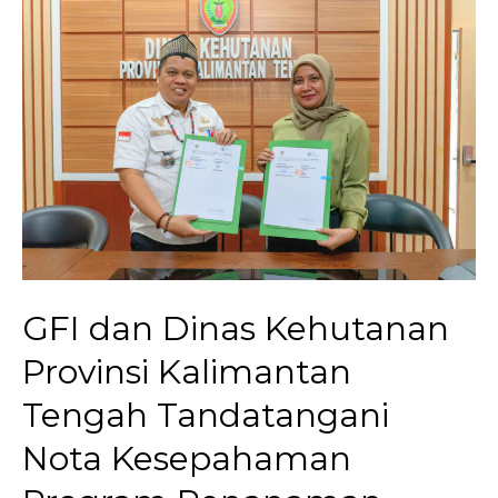
Lahan
Tahun
2025
bersama
Dinas
Provinsi
Kalimantan
Tengah
GFI dan Dinas Kehutanan
Provinsi Kalimantan
Tengah Tandatangani
Nota Kesepahaman