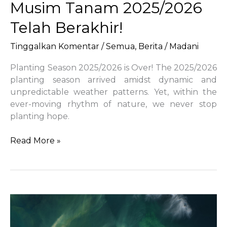
Musim Tanam 2025/2026
Telah Berakhir!
Tinggalkan Komentar
/
Semua
,
Berita
/
Madani
Planting Season 2025/2026 is Over! The 2025/2026
planting season arrived amidst dynamic and
unpredictable weather patterns. Yet, within the
ever-moving rhythm of nature, we never stop
planting hope.
Musim
Read More »
Tanam
2025/2026
Telah
Berakhir!