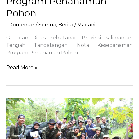
Program Penanaman
Pohon
1 Komentar
/
Semua
,
Berita
/
Madani
GFI dan Dinas Kehutanan Provinsi Kalimantan
Tengah Tandatangani Nota Kesepahaman
Program Penanaman Pohon
GFI
Read More »
dan
Dinas
Kehutanan
Provinsi
Kalimantan
Tengah
Tandatangani
Nota
Kesepahaman