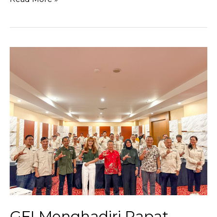
GFI
Dalam
Kegiatan
Penanaman
Pohon
Bersama
Pemerintah
Provinsi
Kalimantan
Tengah
Dalam
Rangka
Hari
Menanam
Pohon
Indonesia
dan
Bulan
GFI Menghadiri Rapat