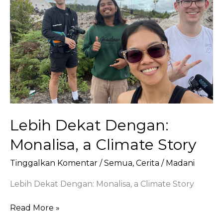
Parah:
Peringatan
Besar
dari
Peristiwa
Cuaca
Ekstrem
di
Asia
Selatan
Lebih Dekat Dengan:
dan
Tenggara
Monalisa, a Climate Story
2025
Tinggalkan Komentar
/
Semua
,
Cerita
/
Madani
Lebih Dekat Dengan: Monalisa, a Climate Story
Lebih
Read More »
Dekat