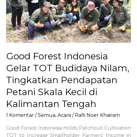
Program
Penanaman
Pohon
Good Forest Indonesia
Gelar TOT Budidaya Nilam,
Tingkatkan Pendapatan
Petani Skala Kecil di
Kalimantan Tengah
1 Komentar
/
Semua
,
Acara
/
Rafli Noer Khairam
Good Forest Indonesia Holds Patchouli Cultivation
TOT to Increase Smallholder Farmers’ Income in